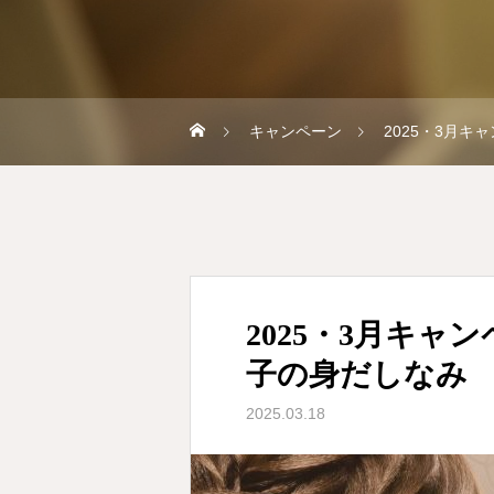
キャンペーン
2025・3月
2025・3月キ
子の身だしなみ
2025.03.18