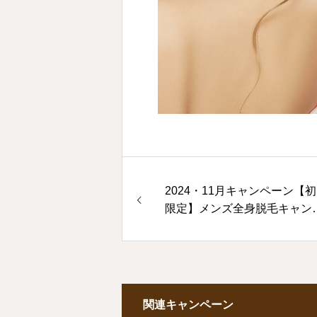
2024・11月キャンペーン【
限定】メンズ全身脱毛キャン
ーン
関連キャンペーン