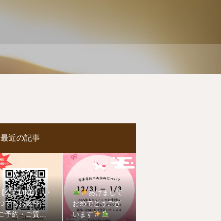
最近の記事
【公式LINE】 い
あけまして
つでもお気軽に
おめでとうござ
ご予約・ご質問
います