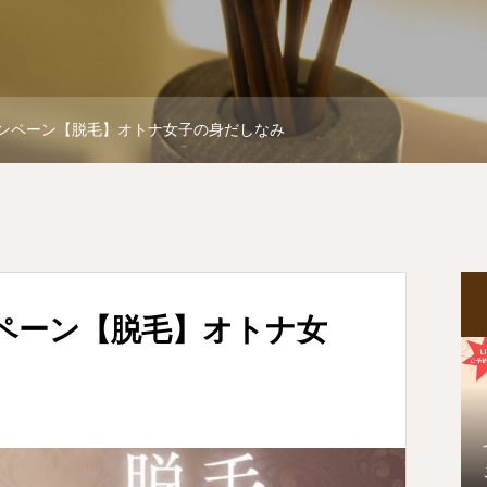
キャンペーン【脱毛】オトナ女子の身だしなみ
ャンペーン【脱毛】オトナ女