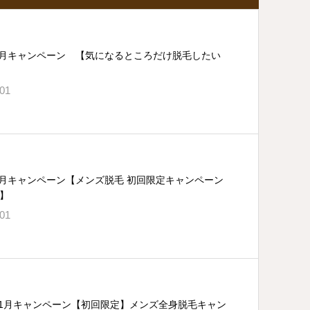
・9月キャンペーン 【気になるところだけ脱毛したい
.01
・7月キャンペーン【メンズ脱毛 初回限定キャンペーン
】
.01
・11月キャンペーン【初回限定】メンズ全身脱毛キャン