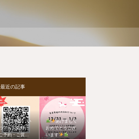
最近の記事
【公式LINE】 い
あけまして
つでもお気軽に
おめでとうござ
ご予約・ご質問
います